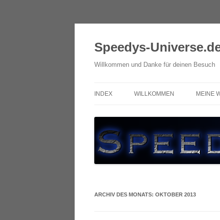
Zum
Inhalt
springen
Speedys-Universe.d
Willkommen und Danke für deinen Besuch
INDEX
WILLKOMMEN
MEINE 
ARCHIV DES MONATS:
OKTOBER 2013