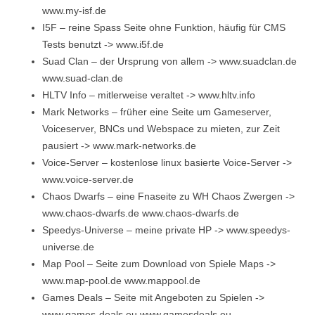
www.my-isf.de
I5F – reine Spass Seite ohne Funktion, häufig für CMS
Tests benutzt -> www.i5f.de
Suad Clan – der Ursprung von allem -> www.suadclan.de
www.suad-clan.de
HLTV Info – mitlerweise veraltet -> www.hltv.info
Mark Networks – früher eine Seite um Gameserver,
Voiceserver, BNCs und Webspace zu mieten, zur Zeit
pausiert -> www.mark-networks.de
Voice-Server – kostenlose linux basierte Voice-Server ->
www.voice-server.de
Chaos Dwarfs – eine Fnaseite zu WH Chaos Zwergen ->
www.chaos-dwarfs.de www.chaos-dwarfs.de
Speedys-Universe – meine private HP -> www.speedys-
universe.de
Map Pool – Seite zum Download von Spiele Maps ->
www.map-pool.de www.mappool.de
Games Deals – Seite mit Angeboten zu Spielen ->
www.games-deals.eu www.gamesdeals.eu