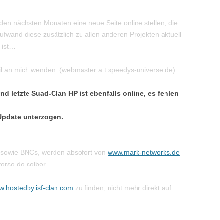
den nächsten Monaten eine neue Seite online stellen, die
 Aufwand diese zusätzlich zu allen anderen Projekten aktuell
h ist…
il an mich wenden. (webmaster a t speedys-universe.de)
und letzte Suad-Clan HP ist ebenfalls online, es fehlen
 Update unterzogen.
 sowie BNCs, werden absofort von
www.mark-networks.de
erse.de selber.
.hostedby.isf-clan.com
zu finden, nicht mehr direkt auf