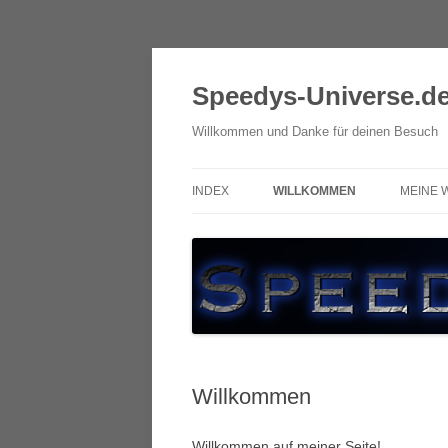
Zum
Inhalt
springen
Speedys-Universe.d
Willkommen und Danke für deinen Besuch
INDEX
WILLKOMMEN
MEINE 
Willkommen
Willkommen auf meiner Seite!