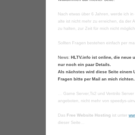
Nach etwas über 6 Jahren, werde ich in 
alte ist nicht mehr zu erreichen, da der
zu halten, zur Zeit für mich nicht möglic
Sollten Fragen bestehen einfach per ma
News:
HLTV.info ist online, die neue 
nur noch ein paar Details.
Als nächstes wird diese Seite einem
Fragen bitte per Mail an mich richten.
… Game Server,Ts2 und Ventrilo Server
angeboten, nicht mehr von speedys-uinv
Das
Free Website Hosting
ist unter
www
dieser Seite…